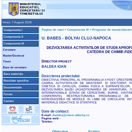
Vineri, 7 August 2026
Pagina de start
>
Componenta III
>
Programe de master/doctor
Componenta I
Componenta II
U. BABES - BOLYAI CLUJ-NAPOCA
Componenta III
DEZVOLTAREA ACTIVITATILOR DE STUDII APRO
Cercetare
CATEDRA DE CHIMIE-FIZI
Master/Doctorat
D
IRECTOR PROIECT
Tineri
BALDEA IOAN
Baze de cercetare
Baza materiala
Descrierea proiectului:
OBIECTIVUL PRINCIPAL AL PROGRAMULUI A FOST CRESTERE
Rezultate specifice
CADRUL ACTIVITATILOR DE MASTERAT SI DOCTORAT, PE
CINETICA SI CATALIZA, CHIMIA FIZICA A SUPRAFETELOR.
Documentatie
DEZVOLTAREA BAZEI (ACHIZITIONAREA DE APARATURA, CO
INTERNATIONALE (STAGII DE CERCETARE, BURSE, VISITI
Forum
CONFERINTE), RESTRUCTURAREA PROGRAMULUI DE P
INTRODUCEREA DE MODULE IN LIMBI DE CIRCULATIE IN
Cautare
MATERIALE DIDACTICE SI STIINTIFICE
Date de contact:
E-mail:
ibaldea@chem.ubbcluj.ro
Pagina web:
-
Telefon:
-
Obiective
Echipa