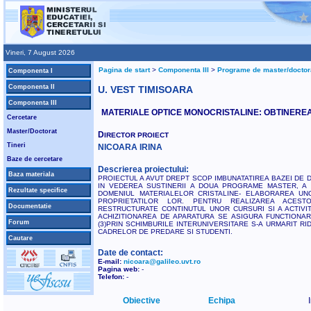
Vineri, 7 August 2026
Pagina de start
>
Componenta III
>
Programe de master/doctor
Componenta I
Componenta II
U. VEST TIMISOARA
Componenta III
MATERIALE OPTICE MONOCRISTALINE: OBTINEREA 
Cercetare
Master/Doctorat
D
IRECTOR PROIECT
Tineri
NICOARA IRINA
Baze de cercetare
Descrierea proiectului:
Baza materiala
PROIECTUL A AVUT DREPT SCOP IMBUNATATIREA BAZEI DE
IN VEDEREA SUSTINERII A DOUA PROGRAME MASTER, A 
Rezultate specifice
DOMENIUL MATERIALELOR CRISTALINE- ELABORAREA UNO
PROPRIETATILOR LOR. PENTRU REALIZAREA ACEST
Documentatie
RESTRUCTURATE CONTINUTUL UNOR CURSURI SI A ACTIVIT
ACHIZITIONAREA DE APARATURA SE ASIGURA FUNCTIONA
Forum
(3)PRIN SCHIMBURILE INTERUNIVERSITARE S-A URMARIT RID
CADRELOR DE PREDARE SI STUDENTI.
Cautare
Date de contact:
E-mail:
nicoara@galileo.uvt.ro
Pagina web:
-
Telefon:
-
Obiective
Echipa