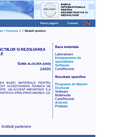
Harta paginii
Contact
at
>
Comisia 1
>
Detalii proiect
Baza materiala
CTIILOR SI REZOLVAREA
LE
Laboratoare
Echipamente de
specialitate
S
UMA ALOCATA (USD)
Software
24000
Carti/Reviste
Rezultate specifice
EA BAZEI MATERIALE PENTRU
Programe de Master-
ST ACHIZITIONATA TEHNICA DE
Doctorat
TATE. UN ACCENT IMPORTANT S-A
Software
IINTIFICA PRIN PROCURAREA CD-
Multimedia
Carti/Reviste
Articole
Produse
Institutii partenere