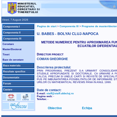
Vineri, 7 August 2026
Pagina de start
>
Componenta III
>
Programe de master/doctor
Componenta I
Componenta II
U. BABES - BOLYAI CLUJ-NAPOCA
Componenta III
METODE NUMERICE PENTRU APROXIMAREA FUN
Cercetare
ECUATIILOR DIFERENTIA
Master/Doctorat
D
IRECTOR PROIECT
Tineri
COMAN GHEORGHE
Baze de cercetare
Baza materiala
Descrierea proiectului:
PRIN PROGRAMUL PREZENT S-A URMARIT CONSOLIDAR
Rezultate specifice
STUDIILE APROFUNDATE SI DOCTORALE. CA URMARE A FO
CALCUL PRECUM SI UNELE CARTI SI REVISTE DE SPECIALI
Documentatie
PUS PE IMBUNATATIREA POSIBILITATILOR DE INFORMARE ST
URILOR CU MATHEMATICAL REVIEWS PANA IN ANUL 1999.
Forum
Cautare
Date de contact:
E-mail:
staff@staff.ubbcluj.ro
Pagina web:
-
Telefon:
-
Obiective
Echipa