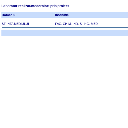
Laborator realizat/modernizat prin proiect
Domeniu
Institutie
STIINTA MEDIULUI
FAC. CHIM. IND. SI ING. MED.