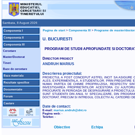
Sambata, 8 August 2026
Pagina de start
>
Componenta III
>
Programe de master/doctor
Componenta I
Componenta II
U. BUCURESTI
Componenta III
PROGRAM DE STUDII APROFUNDATE SI DOCTORAT
Cercetare
Master/Doctorat
D
IRECTOR PROIECT
Tineri
ANDRUH MARIUS
Baze de cercetare
Descrierea proiectului:
Baza materiala
PROIECTUL A FOST CONCEPUT ASTFEL INCIT SA ASIGURE O
ALES, EXPERIMENTALA, A STUDENTILOR. PRIN PREGATIRE 
Rezultate specifice
NUMAI PARTEA DE CHIMIE PROPRIU-ZISA, RESPECTIV SI
INVESTIGAREA PROPRIETATILOR ACESTORA CU AJUTORU
Documentatie
PROCURATE IN PERIOADA DE DESFASURARE A PROIECTULUI.
SUNT STUDENTII DIN ANUL IV SPECIALIZARE, DIN PROGRA
Forum
DOCTORAT, PRECUM SI INTREGUL COLECTIV AL CATEDREI D
Cautare
Date de contact:
E-mail:
marius.andruh@dnt.ro
Pagina web:
-
Telefon:
-
Obiective
Echipa